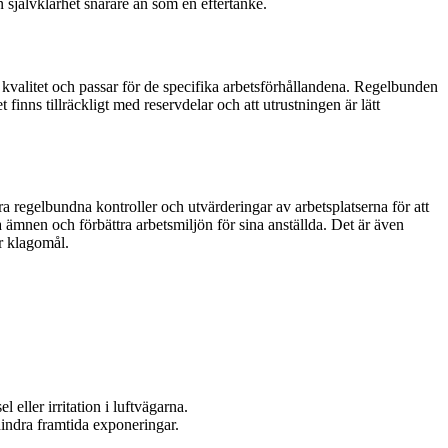
 självklarhet snarare än som en eftertanke.
g kvalitet och passar för de specifika arbetsförhållandena. Regelbunden
 finns tillräckligt med reservdelar och att utrustningen är lätt
föra regelbundna kontroller och utvärderingar av arbetsplatserna för att
a ämnen och förbättra arbetsmiljön för sina anställda. Det är även
er klagomål.
eller irritation i luftvägarna.
rhindra framtida exponeringar.