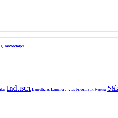
Industri
Säk
glas
Lamellglas
Laminerat glas
Pneumatik
Svetsning