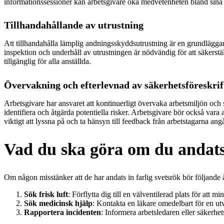
informationssessioner kan arbetsgivare öka medvetenheten bland sina a
Tillhandahållande av utrustning
Att tillhandahålla lämplig andningsskyddsutrustning är en grundläggand
inspektion och underhåll av utrustningen är nödvändig för att säkerställa
tillgänglig för alla anställda.
Övervakning och efterlevnad av säkerhetsföreskrif
Arbetsgivare har ansvaret att kontinuerligt övervaka arbetsmiljön och se
identifiera och åtgärda potentiella risker. Arbetsgivare bör också vara
viktigt att lyssna på och ta hänsyn till feedback från arbetstagarna a
Vad du ska göra om du andats 
Om någon misstänker att de har andats in farlig svetsrök bör följande 
Sök frisk luft
: Förflytta dig till en välventilerad plats för att 
Sök medicinsk hjälp
: Kontakta en läkare omedelbart för en utv
Rapportera incidenten
: Informera arbetsledaren eller säkerhet