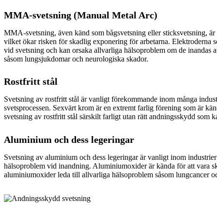
MMA-svetsning (Manual Metal Arc)
MMA-svetsning, även känd som bågsvetsning eller sticksvetsning, är e
vilket ökar risken för skadlig exponering för arbetarna. Elektroder
vid svetsning och kan orsaka allvarliga hälsoproblem om de inandas av
såsom lungsjukdomar och neurologiska skador.
Rostfritt stål
Svetsning av rostfritt stål är vanligt förekommande inom många industri
svetsprocessen. Sexvärt krom är en extremt farlig förening som är kä
svetsning av rostfritt stål särskilt farligt utan rätt andningsskydd som
Aluminium och dess legeringar
Svetsning av aluminium och dess legeringar är vanligt inom industrie
hälsoproblem vid inandning. Aluminiumoxider är kända för att vara sk
aluminiumoxider leda till allvarliga hälsoproblem såsom lungcancer 