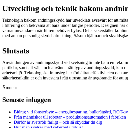
Utveckling och teknik bakom andni
Teknologin bakom andningsskydd har utvecklats avsevärt för att möta
i filtrering och bekväma att bära under längre perioder. Designen ha
varnar användaren när filtren behöver bytas. Detta säkerställer konti
med annan personlig skyddsutrustning. Såsom hjälmar och skyddsglasö
Slutsats
Användningen av andningsskydd vid svetsning är inte bara en rekomme
partiklar, samt att välja och använda rätt typ av andningsskydd, kan ris
arbetsmiljö. Teknologiska framsteg har förbättrat effektiviteten och an
säkerhetsriktlinjer och investera i rätt utrustning är avgörande för a
Ämnen:
Farlig rök
Industri
Skyddsutrustning
Svetsning
Senaste inläggen
Bidrag vid fönsterbyte – energibesparing, bulleråtgärd, ROT-a
Från människor till robotar – produktionsautomation i fabriken
Därför är svetsrök farligt – och så skyddar du dig
Hur man svetsar med säkerhet i fokus!