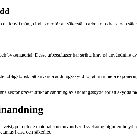
ydd
t krav i många industrier för att säkerställa arbetarnas hälsa och säk
och byggmaterial. Dessa arbetsplatser har strikta krav på användning a
är det obligatoriskt att använda andningsskydd för att minimera exponer
enna sektor kräver strikt användning av andningsskydd för att skydda mo
 inandning
 svetstyper och de material som används vid svetsning utgör en betydligt
betarnas hälsa och säkerhet.