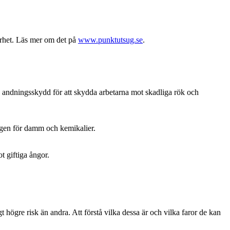
erhet. Läs mer om det på
www.punktutsug.se
.
v andningsskydd för att skydda arbetarna mot skadliga rök och
ingen för damm och kemikalier.
t giftiga ångor.
 högre risk än andra. Att förstå vilka dessa är och vilka faror de kan