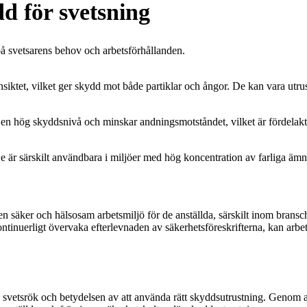
d för svetsning
å svetsarens behov och arbetsförhållanden.
tet, vilket ger skydd mot både partiklar och ångor. De kan vara utrust
ger en hög skyddsnivå och minskar andningsmotståndet, vilket är fördelakt
 är särskilt användbara i miljöer med hög koncentration av farliga ämnen 
?
lla en säker och hälsosam arbetsmiljö för de anställda, särskilt inom bran
ntinuerligt övervaka efterlevnaden av säkerhetsföreskrifterna, kan arbet
ed svetsrök och betydelsen av att använda rätt skyddsutrustning. Genom 