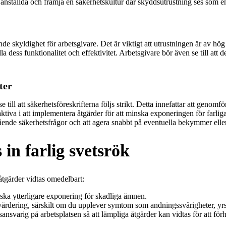
nställda och främja en säkerhetskultur där skyddsutrustning ses som en
e skyldighet för arbetsgivare. Det är viktigt att utrustningen är av hö
 dess funktionalitet och effektivitet. Arbetsgivare bör även se till att det
ter
 till att säkerhetsföreskrifterna följs strikt. Detta innefattar att genom
 aktiva i att implementera åtgärder för att minska exponeringen för farlig
ngående säkerhetsfrågor och att agera snabbt på eventuella bekymmer ell
in farlig svetsrök
åtgärder vidtas omedelbart:
minska ytterligare exponering för skadliga ämnen.
ärdering, särskilt om du upplever symtom som andningssvårigheter, yrsel 
sansvarig på arbetsplatsen så att lämpliga åtgärder kan vidtas för att fö