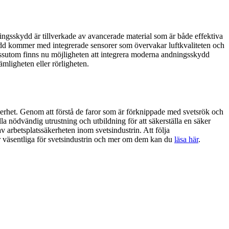
gsskydd är tillverkade av avancerade material som är både effektiva
kydd kommer med integrerade sensorer som övervakar luftkvaliteten och
Dessutom finns nu möjligheten att integrera moderna andningsskydd
ligheten eller rörligheten.
rhet. Genom att förstå de faror som är förknippade med svetsrök och
lla nödvändig utrustning och utbildning för att säkerställa en säker
v arbetsplatssäkerheten inom svetsindustrin. Att följa
 är väsentliga för svetsindustrin och mer om dem kan du
läsa här
.