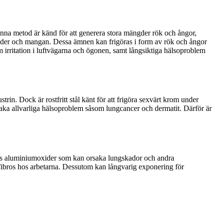
nna metod är känd för att generera stora mängder rök och ångor,
rider och mangan. Dessa ämnen kan frigöras i form av rök och ångor
 irritation i luftvägarna och ögonen, samt långsiktiga hälsoproblem
rin. Dock är rostfritt stål känt för att frigöra sexvärt krom under
saka allvarliga hälsoproblem såsom lungcancer och dermatit. Därför är
görs aluminiumoxider som kan orsaka lungskador och andra
gfibros hos arbetarna. Dessutom kan långvarig exponering för