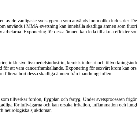
n av de vanligaste svetstyperna som används inom olika industrier. De
na som används i MMA-svetsning kan innehålla skadliga ämnen som fluo
 arbetarna. Exponering för dessa ämnen kan leda till akuta effekter som
er, inklusive livsmedelsindustrin, kemisk industri och tillverkningsindust
nd för att vara cancerframkallande. Exponering för sexvärt krom kan or
 kan filtrera bort dessa skadliga ämnen från inandningsluften.
r som tillverkar fordon, flygplan och fartyg. Under svetsprocessen fri
adliga för luftvägarna och kan orsaka irritation, inflammation och lun
och neurologiska sjukdomar.