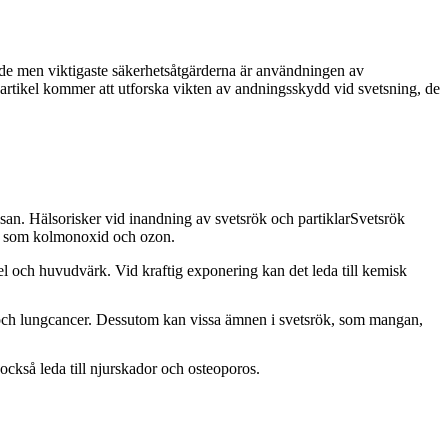
ade men viktigaste säkerhetsåtgärderna är användningen av
 artikel kommer att utforska vikten av andningsskydd vid svetsning, de
san. Hälsorisker vid inandning av svetsrök och partiklarSvetsrök
er som kolmonoxid och ozon.
sel och huvudvärk. Vid kraftig exponering kan det leda till kemisk
 och lungcancer. Dessutom kan vissa ämnen i svetsrök, som mangan,
kså leda till njurskador och osteoporos.