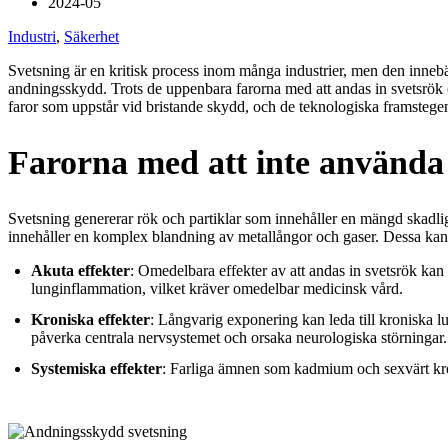
2024-05
Industri
,
Säkerhet
Svetsning är en kritisk process inom många industrier, men den inneb
andningsskydd. Trots de uppenbara farorna med att andas in svetsrök o
faror som uppstår vid bristande skydd, och de teknologiska framsteg
Farorna med att inte använda
Svetsning genererar rök och partiklar som innehåller en mängd skadli
innehåller en komplex blandning av metallångor och gaser. Dessa ka
Akuta effekter
: Omedelbara effekter av att andas in svetsrök kan 
lunginflammation, vilket kräver omedelbar medicinsk vård.
Kroniska effekter
: Långvarig exponering kan leda till kroniska
påverka centrala nervsystemet och orsaka neurologiska störningar.
Systemiska effekter
: Farliga ämnen som kadmium och sexvärt kro