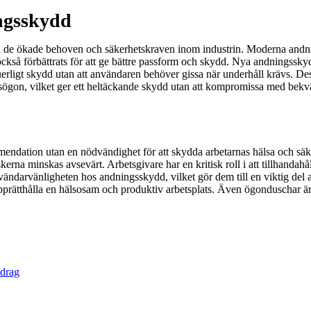
ngsskydd
 de ökade behoven och säkerhetskraven inom industrin. Moderna andnin
r också förbättrats för att ge bättre passform och skydd. Nya andningss
nuerligt skydd utan att användaren behöver gissa när underhåll krävs. 
gon, vilket ger ett heltäckande skydd utan att kompromissa med bekväm
ndation utan en nödvändighet för att skydda arbetarnas hälsa och säke
kerna minskas avsevärt. Arbetsgivare har en kritisk roll i att tillhandahå
vändarvänligheten hos andningsskydd, vilket gör dem till en viktig del a
tt upprätthålla en hälsosam och produktiv arbetsplats. Även ögonduschar
vdrag