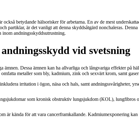
är också betydande hälsorisker för arbetarna. En av de mest underskatt
ch partiklar, är det vanligt att denna skyddsåtgärd nonchaleras. Denna
en inom andningsskyddsutrustning.
 andningsskydd vid svetsning
ga ämnen. Dessa ämnen kan ha allvarliga och långvariga effekter på häl
n omfatta metaller som bly, kadmium, zink och sexvärt krom, samt gas
inkludera irritation i ögon, näsa och hals, samt andningssvårigheter, yr
 lungsjukdomar som kronisk obstruktiv lungsjukdom (KOL), lungfibros
m är kända för att vara cancerframkallande. Kadmiumexponering kan oc