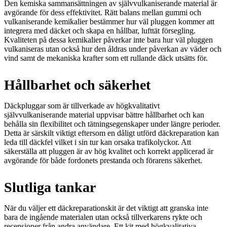
Den kemiska sammansättningen av självvulkaniserande material är
avgörande för dess effektivitet. Rätt balans mellan gummi och
vulkaniserande kemikalier bestämmer hur väl pluggen kommer att
integrera med däcket och skapa en hållbar, lufttät försegling.
Kvaliteten på dessa kemikalier påverkar inte bara hur väl pluggen
vulkaniseras utan också hur den åldras under påverkan av väder och
vind samt de mekaniska krafter som ett rullande däck utsätts för.
Hållbarhet och säkerhet
Däckpluggar som är tillverkade av högkvalitativt
självvulkaniserande material uppvisar bättre hållbarhet och kan
behålla sin flexibilitet och tätningsegenskaper under längre perioder.
Detta är särskilt viktigt eftersom en dåligt utförd däckreparation kan
leda till däckfel vilket i sin tur kan orsaka trafikolyckor. Att
säkerställa att pluggen är av hög kvalitet och korrekt applicerad är
avgörande för både fordonets prestanda och förarens säkerhet.
Slutliga tankar
När du väljer ett däckreparationskit är det viktigt att granska inte
bara de ingående materialen utan också tillverkarens rykte och
recensioner från andra användare. Ett kit med högkvalitativa