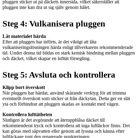
pluggen sticker ut på däckets innersida, vilket säkerställer att
pluggen inte kan dra ut sig själv genom hålet.
Steg 4: Vulkanisera pluggen
Låt materialet härda
Efter att pluggen har införts, är det viktigt att låta
vulkaniseringslösningen härda enligt tillverkarens rekommenderade
tid. Under denna tid bildas en stark kemisk bindning mellan pluggen
och däcket, vilket skapar en lufttät försegling.
Steg 5: Avsluta och kontrollera
Klipp bort överskott
När pluggen har härdat, använd skärande verktyg för att trimma
eventuellt överskott som sticker ut från däckytan. Detta ger en slät
yta och förhindrar att pluggen skadas av kontakt med vägen.
Kontrollera lufttätheten
Slutligen är det avgörande att återuppblåsa däcket till
rekommenderat tryck och kontrollera att inga luftläckor finns. Det
kan göras med såpvatten eller genom att lyssna och känna efter
luftläckage runt den reparerade punkteringen.