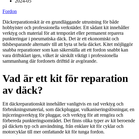
2024-05
Fordon
Däckreparationskit är en grundläggande utrustning för både
hobbyister och professionella verkstäder. Ett sådant kit innehåller
verktyg och material för att temporärt eller permanent reparera
punkteringar i pneumatiska däck. Det är ett ekonomiskt och
tidsbesparande alternativ till att byta ut hela däcket. Kitet möjliggör
snabba reparationer som kan säkerställa att ett fordon snabbt kan
vara driftsklart igen, vilket är särskilt viktigt i professionella
sammanhang där fordonets drifttid är avgörande.
Vad är ett kit för reparation
av däck?
Ett däckreparationskit innehåller vanligtvis en rad verktyg och
förbrukningsmaterial, som däckpluggar, vulkaniseringslösningar, en
injiceringsverktyg för pluggar, och verktyg för att rengöra och
förbereda punkteringsområdet. Det finns olika typer av kit beroende
på däckets typ och användning, från enklare kit för cyklar och
motorcyklar till mer omfattande kit för tunga fordon.