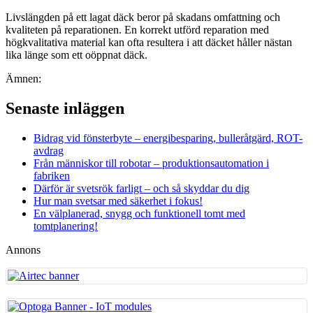
Livslängden på ett lagat däck beror på skadans omfattning och
kvaliteten på reparationen. En korrekt utförd reparation med
högkvalitativa material kan ofta resultera i att däcket håller nästan
lika länge som ett oöppnat däck.
Ämnen:
Laga punktering med plugg
Reparationssats
Senaste inläggen
Bidrag vid fönsterbyte – energibesparing, bulleråtgärd, ROT-
avdrag
Från människor till robotar – produktionsautomation i
fabriken
Därför är svetsrök farligt – och så skyddar du dig
Hur man svetsar med säkerhet i fokus!
En välplanerad, snygg och funktionell tomt med
tomtplanering!
Annons