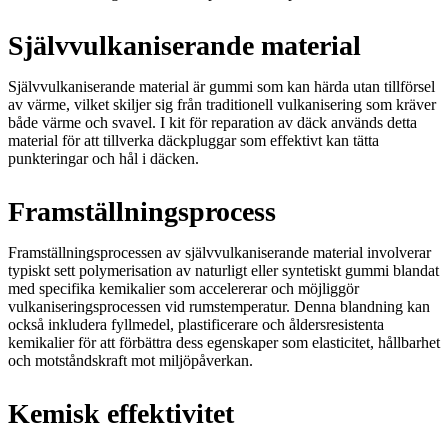
Självvulkaniserande material
Självvulkaniserande material är gummi som kan härda utan tillförsel
av värme, vilket skiljer sig från traditionell vulkanisering som kräver
både värme och svavel. I kit för reparation av däck används detta
material för att tillverka däckpluggar som effektivt kan tätta
punkteringar och hål i däcken.
Framställningsprocess
Framställningsprocessen av självvulkaniserande material involverar
typiskt sett polymerisation av naturligt eller syntetiskt gummi blandat
med specifika kemikalier som accelererar och möjliggör
vulkaniseringsprocessen vid rumstemperatur. Denna blandning kan
också inkludera fyllmedel, plastificerare och åldersresistenta
kemikalier för att förbättra dess egenskaper som elasticitet, hållbarhet
och motståndskraft mot miljöpåverkan.
Kemisk effektivitet