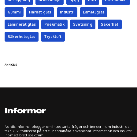
Gummi
Härdat glas
Industri
Lamellglas
Laminerat glas
Pneumatik
Svetsning
Säkerhet
Säkerhetsglas
Tryckluft
ANNONS
Nordic Informer bloggar om intressanta frågor och trender inom industri och
teknik. Vi fokuserar på att tillhandahålla användbar information och insikter
inom ett brett spektrum.