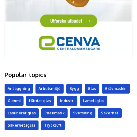
Popular topics
Anläggning
Arbetsmiljö
Bygg
Glas
Grävmaskin
Gummi
Härdat glas
Industri
Lamellglas
Laminerat glas
Pneumatik
Svetsning
Säkerhet
Säkerhetsglas
Tryckluft