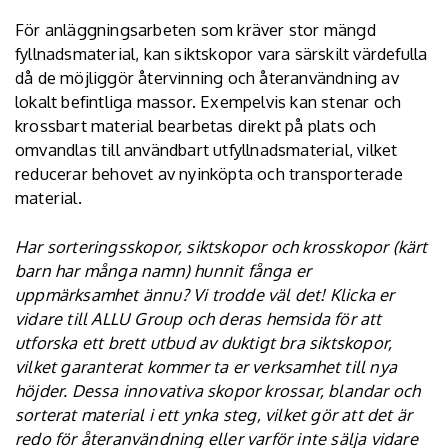
För anläggningsarbeten som kräver stor mängd
fyllnadsmaterial, kan siktskopor vara särskilt värdefulla
då de möjliggör återvinning och återanvändning av
lokalt befintliga massor. Exempelvis kan stenar och
krossbart material bearbetas direkt på plats och
omvandlas till användbart utfyllnadsmaterial, vilket
reducerar behovet av nyinköpta och transporterade
material.
Har sorteringsskopor, siktskopor och krosskopor (kärt
barn har många namn) hunnit fånga er
uppmärksamhet ännu? Vi trodde väl det! Klicka er
vidare till
ALLU Group
och deras hemsida för att
utforska ett brett utbud av duktigt bra siktskopor,
vilket garanterat kommer ta er verksamhet till nya
höjder. Dessa innovativa skopor krossar, blandar och
sorterat material i ett ynka steg, vilket gör att det är
redo för återanvändning eller varför inte sälja vidare