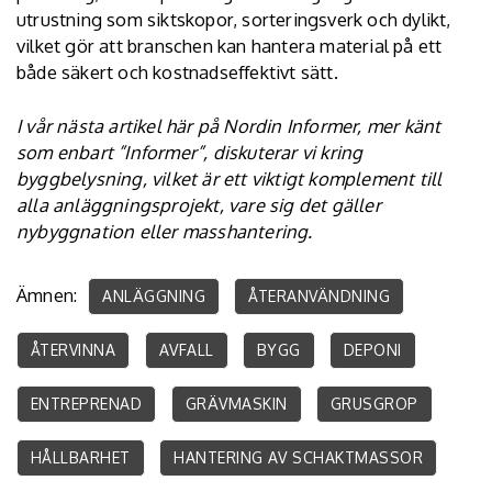
utrustning som siktskopor, sorteringsverk och dylikt,
vilket gör att branschen kan hantera material på ett
både säkert och kostnadseffektivt sätt.
I vår nästa artikel här på Nordin Informer, mer känt
som enbart ”Informer”, diskuterar vi kring
byggbelysning
, vilket är ett viktigt komplement till
alla anläggningsprojekt, vare sig det gäller
nybyggnation eller masshantering.
Ämnen:
ANLÄGGNING
ÅTERANVÄNDNING
ÅTERVINNA
AVFALL
BYGG
DEPONI
ENTREPRENAD
GRÄVMASKIN
GRUSGROP
HÅLLBARHET
HANTERING AV SCHAKTMASSOR