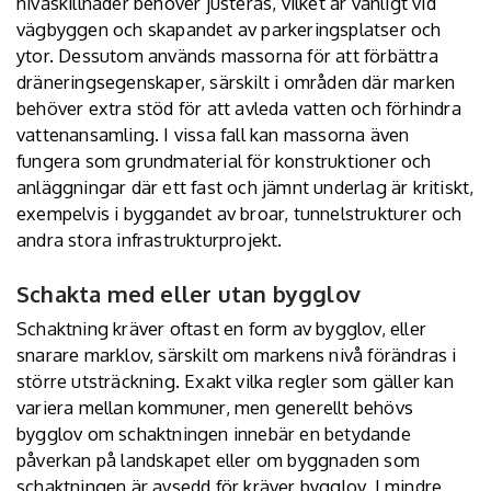
nivåskillnader behöver justeras, vilket är vanligt vid
vägbyggen och skapandet av parkeringsplatser och
ytor. Dessutom används massorna för att förbättra
dräneringsegenskaper, särskilt i områden där marken
behöver extra stöd för att avleda vatten och förhindra
vattenansamling. I vissa fall kan massorna även
fungera som grundmaterial för konstruktioner och
anläggningar där ett fast och jämnt underlag är kritiskt,
exempelvis i byggandet av broar, tunnelstrukturer och
andra stora infrastrukturprojekt.
Schakta med eller utan bygglov
Schaktning kräver oftast en form av bygglov, eller
snarare marklov, särskilt om markens nivå förändras i
större utsträckning. Exakt vilka regler som gäller kan
variera mellan kommuner, men generellt behövs
bygglov om schaktningen innebär en betydande
påverkan på landskapet eller om byggnaden som
schaktningen är avsedd för kräver bygglov. I mindre