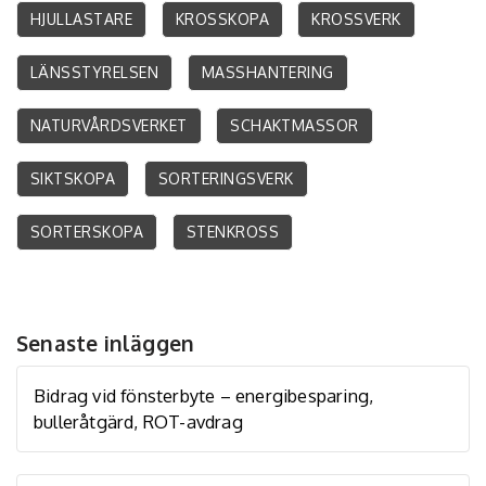
HJULLASTARE
KROSSKOPA
KROSSVERK
LÄNSSTYRELSEN
MASSHANTERING
NATURVÅRDSVERKET
SCHAKTMASSOR
SIKTSKOPA
SORTERINGSVERK
SORTERSKOPA
STENKROSS
Senaste inläggen
Bidrag vid fönsterbyte – energibesparing,
bulleråtgärd, ROT-avdrag