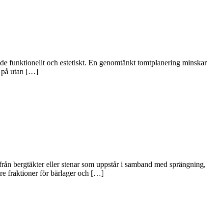
åde funktionellt och estetiskt. En genomtänkt tomtplanering minskar
a på utan […]
 från bergtäkter eller stenar som uppstår i samband med sprängning,
vre fraktioner för bärlager och […]