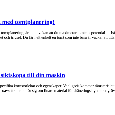
t med tomtplanering!
at tomtplanering, är utan tvekan att du maximerar tomtens potential — b
t och trivsel. Du får helt enkelt en tomt som inte bara är vacker att titt
siktskopa till din maskin
specifika kornstorlekar och egenskaper. Vanligtvis kommer råmaterialet
– oavsett om det rör sig om finare material för dräneringslager eller grö