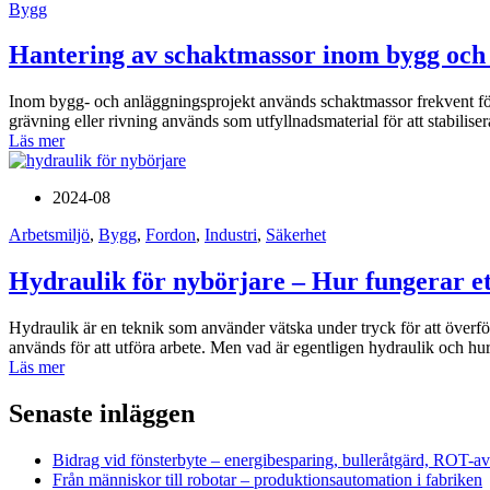
Bygg
Hantering av schaktmassor inom bygg och
Inom bygg- och anläggningsprojekt används schaktmassor frekvent för at
grävning eller rivning används som utfyllnadsmaterial för att stabilis
Läs mer
2024-08
Arbetsmiljö
,
Bygg
,
Fordon
,
Industri
,
Säkerhet
Hydraulik för nybörjare – Hur fungerar e
Hydraulik är en teknik som använder vätska under tryck för att överföra
används för att utföra arbete. Men vad är egentligen hydraulik och hur
Läs mer
Senaste inläggen
Bidrag vid fönsterbyte – energibesparing, bulleråtgärd, ROT-a
Från människor till robotar – produktionsautomation i fabriken