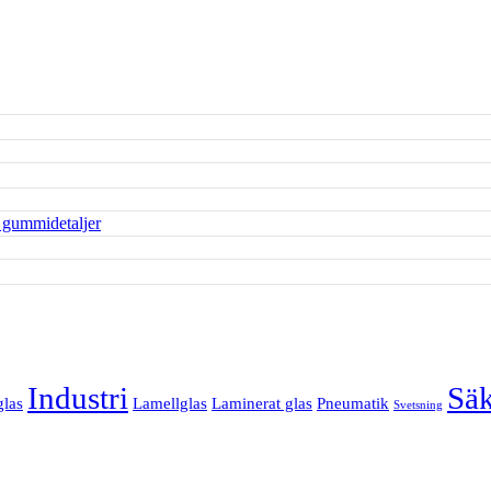
Industri
Säk
glas
Lamellglas
Laminerat glas
Pneumatik
Svetsning