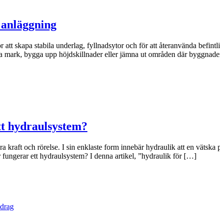
 anläggning
t skapa stabila underlag, fyllnadsytor och för att återanvända befintlig
era mark, bygga upp höjdskillnader eller jämna ut områden där byggnader
tt hydraulsystem?
 kraft och rörelse. I sin enklaste form innebär hydraulik att en vätska 
 fungerar ett hydraulsystem? I denna artikel, ”hydraulik för […]
vdrag