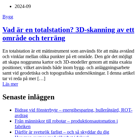
2024-09
Bygg
Vad är en totalstation? 3D-skanning av ett
område och terräng
En totalstation är ett mätinstrument som används för att mäta avstånd
och vinklar mellan olika punkter på ett område. Den gör det möjligt
att skapa noggranna kartor och 3D-modeller genom att mäta exakta
positioner, vilket används både inom bygg- och anläggningsarbete
samt vid geodetiska och topografiska undersökningar. I denna artikel
tar vi reda på mer […]
Läs mer
Senaste inläggen
Bidrag vid fönsterbyte – energibesparing, bulleråtgärd, ROT-
avdrag
Från människor till robotar – produktionsautomation i
fabriken
Därför är svetsrök farligt – och så skyddar du dig