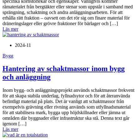
specifika kornstorlekar och egenskaper. Vanligtvis kommer
råmaterialet från bergtäkter eller stenar som uppstår i samband med
sprängning, schaktning och andra anläggningsarbeten. För att
erhålla rätt fraktion – oavsett om det rör sig om finare material för
dräneringslager eller grövre fraktioner för bärlager och […]
Läs mer
2024-11
Bygg
Hantering av schaktmassor inom bygg
och anläggning
Inom bygg- och anläggningsprojekt används schaktmassor frekvent
för att skapa stabila underlag, fyllnadsytor och för att återanvända
befintligt material på plats. Det är vanligt att schaktmassor från
exempelvis grävning eller rivning används som utfyllnadsmaterial
för att stabilisera mark, bygga upp höjdskillnader eller jämna ut
områden där byggnader eller infrastruktur ska stå. Denna text går
igenom […]
Läs mer