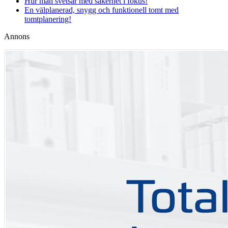
Hur man svetsar med säkerhet i fokus!
En välplanerad, snygg och funktionell tomt med
tomtplanering!
Annons