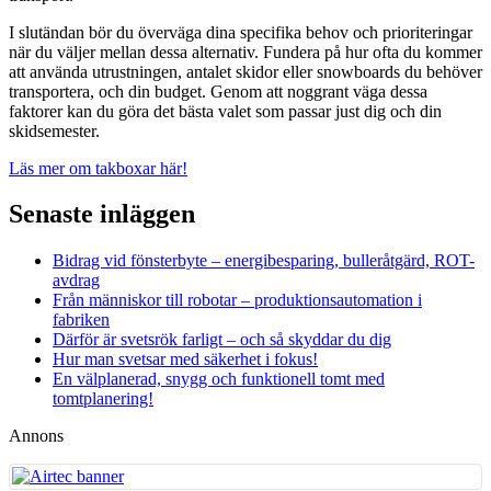
I slutändan bör du överväga dina specifika behov och prioriteringar
när du väljer mellan dessa alternativ. Fundera på hur ofta du kommer
att använda utrustningen, antalet skidor eller snowboards du behöver
transportera, och din budget. Genom att noggrant väga dessa
faktorer kan du göra det bästa valet som passar just dig och din
skidsemester.
Läs mer om takboxar här!
Senaste inläggen
Bidrag vid fönsterbyte – energibesparing, bulleråtgärd, ROT-
avdrag
Från människor till robotar – produktionsautomation i
fabriken
Därför är svetsrök farligt – och så skyddar du dig
Hur man svetsar med säkerhet i fokus!
En välplanerad, snygg och funktionell tomt med
tomtplanering!
Annons