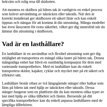
bekväm och rolig resa till skidorten.
Att montera en skidbox på bilens tak är vanligtvis en enkel process
som kräver användning av takräcken eller takrails. När den är
korrekt installerad ger skidboxen ett säkert fäste och kan enkelt
öppnas och stängas för att komma åt din utrustning. Många modeller
har även låssystem för extra säkerhet, vilket ger dig sinnesfrid när du
lämnar din utrustning i skidboxen.
Vad är en lasthållare?
En lasthållare är en användbar och flexibel utrustning som ger dig
möjlighet att transportera en mängd olika laster på bilens tak. Denna
mångsidiga enhet har blivit en oumbärlig kompanjon för dem med
varierande transportbehov. Med en lasthållare kan du enkelt
transportera skidor, kajaker, cyklar och mycket mer på ett säkert och
effektivt sätt.
Lasthållare består oftast av två längsgående stänger eller balkar som
fästs på bilens tak med hjälp av takräcken eller takrails. Dessa
stänger fungerar som en plattform där du kan montera olika typer av
last med hjälp av olika tillbehör och fästen. Beroende på ditt
specifika transportbehov kan du enkelt anpassa lasthållaren med de
lämpliga tillbehören.