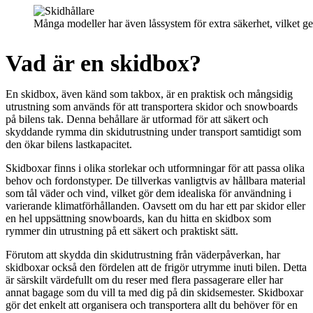
Många modeller har även låssystem för extra säkerhet, vilket ge
Vad är en skidbox?
En skidbox, även känd som takbox, är en praktisk och mångsidig
utrustning som används för att transportera skidor och snowboards
på bilens tak. Denna behållare är utformad för att säkert och
skyddande rymma din skidutrustning under transport samtidigt som
den ökar bilens lastkapacitet.
Skidboxar finns i olika storlekar och utformningar för att passa olika
behov och fordonstyper. De tillverkas vanligtvis av hållbara material
som tål väder och vind, vilket gör dem idealiska för användning i
varierande klimatförhållanden. Oavsett om du har ett par skidor eller
en hel uppsättning snowboards, kan du hitta en skidbox som
rymmer din utrustning på ett säkert och praktiskt sätt.
Förutom att skydda din skidutrustning från väderpåverkan, har
skidboxar också den fördelen att de frigör utrymme inuti bilen. Detta
är särskilt värdefullt om du reser med flera passagerare eller har
annat bagage som du vill ta med dig på din skidsemester. Skidboxar
gör det enkelt att organisera och transportera allt du behöver för en