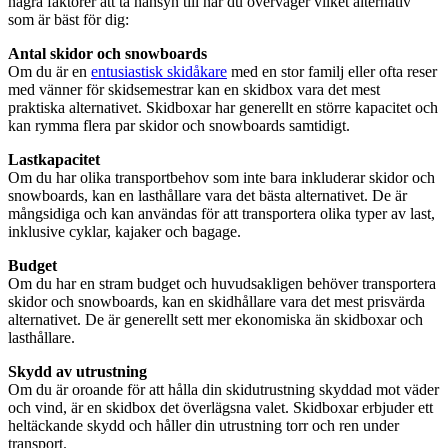
några faktorer att ta hänsyn till när du överväger vilket alternativ
som är bäst för dig:
Antal skidor och snowboards
Om du är en
entusiastisk skidåkare
med en stor familj eller ofta reser
med vänner för skidsemestrar kan en skidbox vara det mest
praktiska alternativet. Skidboxar har generellt en större kapacitet och
kan rymma flera par skidor och snowboards samtidigt.
Lastkapacitet
Om du har olika transportbehov som inte bara inkluderar skidor och
snowboards, kan en lasthållare vara det bästa alternativet. De är
mångsidiga och kan användas för att transportera olika typer av last,
inklusive cyklar, kajaker och bagage.
Budget
Om du har en stram budget och huvudsakligen behöver transportera
skidor och snowboards, kan en skidhållare vara det mest prisvärda
alternativet. De är generellt sett mer ekonomiska än skidboxar och
lasthållare.
Skydd av utrustning
Om du är oroande för att hålla din skidutrustning skyddad mot väder
och vind, är en skidbox det överlägsna valet. Skidboxar erbjuder ett
heltäckande skydd och håller din utrustning torr och ren under
transport.