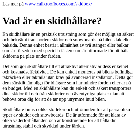
Läs mer på
www.calixroofboxes.com/skidbox/
Vad är en skidhållare?
En skidhållare är en praktisk utrustning som gör det möjligt att säkert
och bekvämt transportera skidor och snowboards på bilens tak eller
baksida. Denna enhet består i allmänhet av två stänger eller balkar
som är försedda med speciella fästen som är utformade för att hålla
skidorna på plats under färden.
Det som gör skidhållare till ett attraktivt alternativ är dess enkelhet
och kostnadseffektivitet. De kan enkelt monteras på bilens befintliga
takräcken eller takrails utan krav på avancerad installation. Detta gör
dem särskilt lämpliga för bilägare som har mindre fordon eller är på
en budget. Med en skidhållare kan du enkelt och säkert transportera
dina skidor till och från skidorter och äventyrliga platser utan att
behöva oroa dig för att de tar upp utrymme inuti bilen.
Skidhållare finns i olika storlekar och utföranden för att passa olika
typer av skidor och snowboards. De är utformade för att klara av
olika väderförhållanden och är konstruerade för att hålla din
utrustning stabil och skyddad under färden.