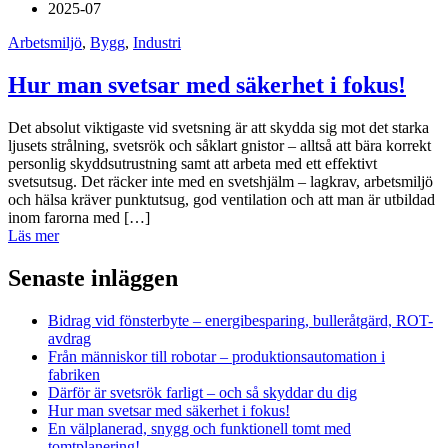
2025-07
Arbetsmiljö
,
Bygg
,
Industri
Hur man svetsar med säkerhet i fokus!
Det absolut viktigaste vid svetsning är att skydda sig mot det starka
ljusets strålning, svetsrök och såklart gnistor – alltså att bära korrekt
personlig skyddsutrustning samt att arbeta med ett effektivt
svetsutsug. Det räcker inte med en svetshjälm – lagkrav, arbetsmiljö
och hälsa kräver punktutsug, god ventilation och att man är utbildad
inom farorna med […]
Läs mer
Senaste inläggen
Bidrag vid fönsterbyte – energibesparing, bulleråtgärd, ROT-
avdrag
Från människor till robotar – produktionsautomation i
fabriken
Därför är svetsrök farligt – och så skyddar du dig
Hur man svetsar med säkerhet i fokus!
En välplanerad, snygg och funktionell tomt med
tomtplanering!