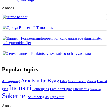
Annons
Popular topics
Arbetsmiljö
Bygg
Anläggning
Glas
Grävmaskin
Härdat
Gummi
Industri
glas
Lamellglas
Laminerat glas
Pneumatik
Svetsning
Säkerhet
Säkerhetsglas
Tryckluft
Annons