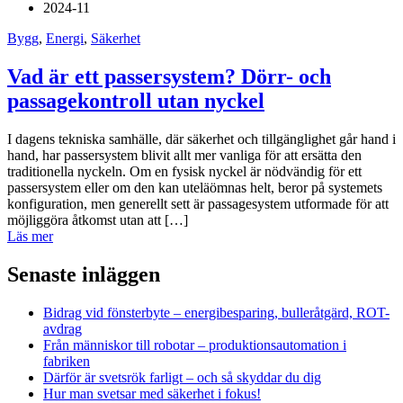
2024-11
Bygg
,
Energi
,
Säkerhet
Vad är ett passersystem? Dörr- och
passagekontroll utan nyckel
I dagens tekniska samhälle, där säkerhet och tillgänglighet går hand i
hand, har passersystem blivit allt mer vanliga för att ersätta den
traditionella nyckeln. Om en fysisk nyckel är nödvändig för ett
passersystem eller om den kan uteläömnas helt, beror på systemets
konfiguration, men generellt sett är passagesystem utformade för att
möjliggöra åtkomst utan att […]
Läs mer
Senaste inläggen
Bidrag vid fönsterbyte – energibesparing, bulleråtgärd, ROT-
avdrag
Från människor till robotar – produktionsautomation i
fabriken
Därför är svetsrök farligt – och så skyddar du dig
Hur man svetsar med säkerhet i fokus!