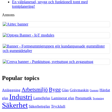
En välplanerad, snygg och funktionell tomt med
tomtplanering!
Annons
Popular topics
Arbetsmiljö
Bygg
Anläggning
Glas
Grävmaskin
Härdat
Gummi
Industri
glas
Lamellglas
Laminerat glas
Pneumatik
Svetsning
Säkerhet
Säkerhetsglas
Tryckluft