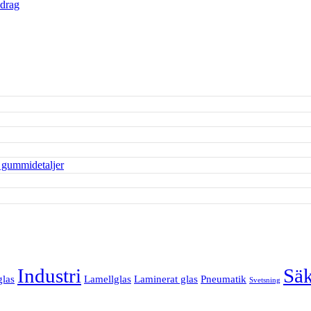
vdrag
Industri
Säk
glas
Lamellglas
Laminerat glas
Pneumatik
Svetsning