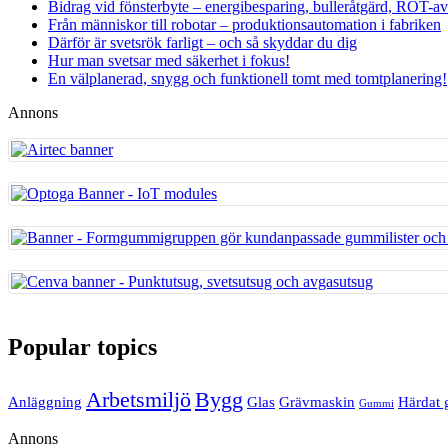
Bidrag vid fönsterbyte – energibesparing, bulleråtgärd, ROT-a
Från människor till robotar – produktionsautomation i fabriken
Därför är svetsrök farligt – och så skyddar du dig
Hur man svetsar med säkerhet i fokus!
En välplanerad, snygg och funktionell tomt med tomtplanering!
Annons
Popular topics
Arbetsmiljö
Bygg
Anläggning
Glas
Grävmaskin
Härdat 
Gummi
Annons