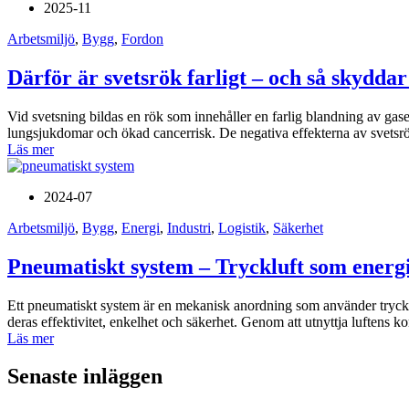
2025-11
Arbetsmiljö
,
Bygg
,
Fordon
Därför är svetsrök farligt – och så skyddar
Vid svetsning bildas en rök som innehåller en farlig blandning av gaser
lungsjukdomar och ökad cancer­risk. De negativa effekterna av svetsrö
Läs mer
2024-07
Arbetsmiljö
,
Bygg
,
Energi
,
Industri
,
Logistik
,
Säkerhet
Pneumatiskt system – Tryckluft som energikä
Ett pneumatiskt system är en mekanisk anordning som använder trycklu
deras effektivitet, enkelhet och säkerhet. Genom att utnyttja luftens k
Läs mer
Senaste inläggen