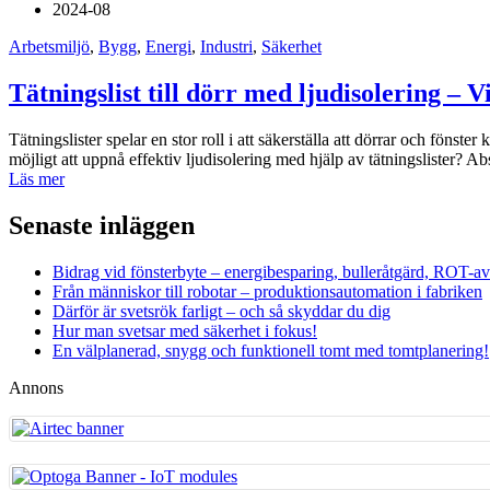
2024-08
Arbetsmiljö
,
Bygg
,
Energi
,
Industri
,
Säkerhet
Tätningslist till dörr med ljudisolering – 
Tätningslister spelar en stor roll i att säkerställa att dörrar och fönst
möjligt att uppnå effektiv ljudisolering med hjälp av tätningslister? A
Läs mer
Senaste inläggen
Bidrag vid fönsterbyte – energibesparing, bulleråtgärd, ROT-a
Från människor till robotar – produktionsautomation i fabriken
Därför är svetsrök farligt – och så skyddar du dig
Hur man svetsar med säkerhet i fokus!
En välplanerad, snygg och funktionell tomt med tomtplanering!
Annons