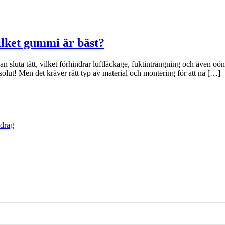
Vilket gummi är bäst?
er kan sluta tätt, vilket förhindrar luftläckage, fuktinträngning och även 
bsolut! Men det kräver rätt typ av material och montering för att nå […]
vdrag