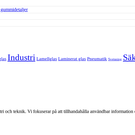
Industri
Säk
glas
Lamellglas
Laminerat glas
Pneumatik
Svetsning
i och teknik. Vi fokuserar på att tillhandahålla användbar information o