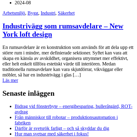
2024-08
Arbetsmiljö
,
Bygg
,
Industri
,
Säkerhet
Industrivägg som rumsavdelare – New
York loft design
En rumsavdelare är en konstruktion som används för att dela upp ett
större rum i mindre, mer definierade sektioner. Syftet kan vara att
skapa en känsla av avskildhet, organisera utrymmet mer effektivt,
eller helt enkelt tillföra estetiskt värde till interiören. Medan
traditionella rumsavdelare kan vara skjutdörrar, vikväggar eller
möbler, så har en industrivägg i glas […]
Läs mer
Senaste inläggen
Bidrag vid fönsterbyte – energibesparing, bulleråtgärd, ROT-
avdrag
Från människor till robotar – produktionsautomation i
fabriken
Därför är svetsrök farligt – och så skyddar du dig
Hur man svetsar med säkerhet i fokus!