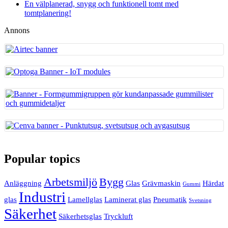
En välplanerad, snygg och funktionell tomt med
tomtplanering!
Annons
Popular topics
Arbetsmiljö
Bygg
Anläggning
Glas
Grävmaskin
Härdat
Gummi
Industri
glas
Lamellglas
Laminerat glas
Pneumatik
Svetsning
Säkerhet
Säkerhetsglas
Tryckluft