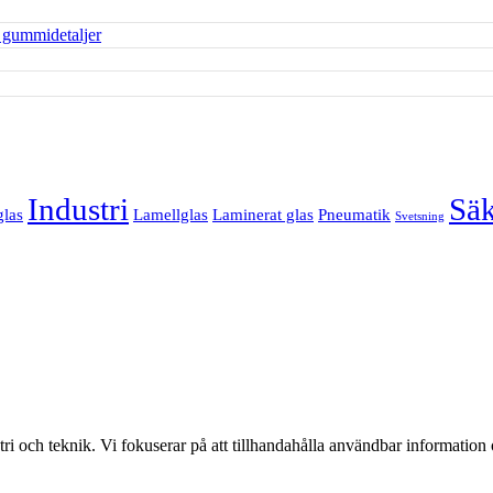
Industri
Säk
glas
Lamellglas
Laminerat glas
Pneumatik
Svetsning
i och teknik. Vi fokuserar på att tillhandahålla användbar information o