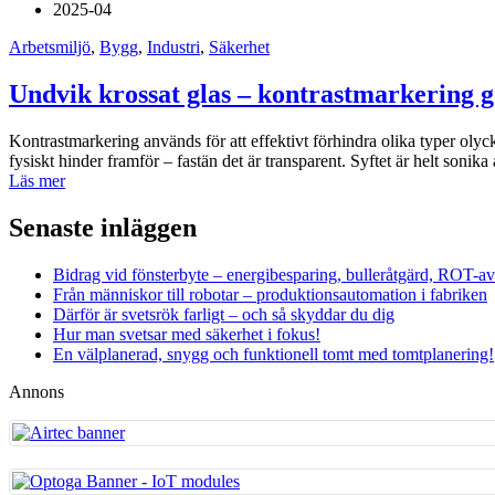
2025-04
Arbetsmiljö
,
Bygg
,
Industri
,
Säkerhet
Undvik krossat glas – kontrastmarkering gö
Kontrastmarkering används för att effektivt förhindra olika typer olyckor
fysiskt hinder framför – fastän det är transparent. Syftet är helt sonika
Läs mer
Senaste inläggen
Bidrag vid fönsterbyte – energibesparing, bulleråtgärd, ROT-a
Från människor till robotar – produktionsautomation i fabriken
Därför är svetsrök farligt – och så skyddar du dig
Hur man svetsar med säkerhet i fokus!
En välplanerad, snygg och funktionell tomt med tomtplanering!
Annons