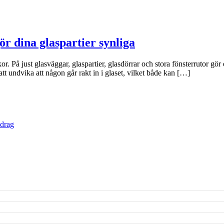
r dina glaspartier synliga
. På just glasväggar, glaspartier, glasdörrar och stora fönsterrutor gör en
 att undvika att någon går rakt in i glaset, vilket både kan […]
vdrag